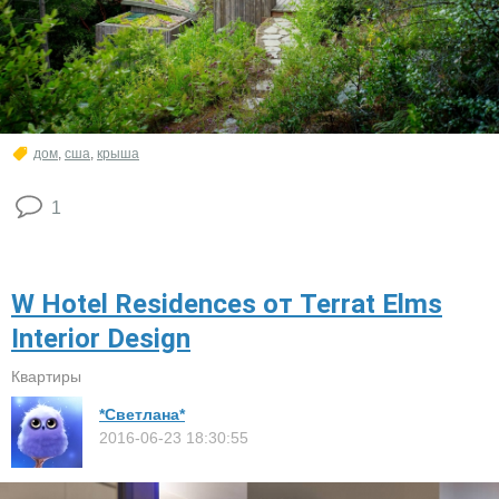
дом
,
сша
,
крыша
1
W Hotel Residences от Terrat Elms
Interior Design
Квартиры
*Светлана*
2016-06-23 18:30:55