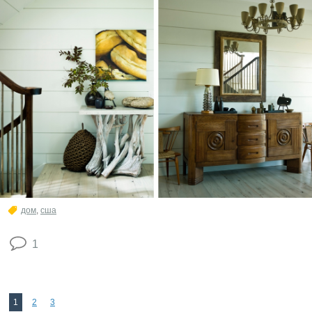
дом
,
сша
1
1
2
3