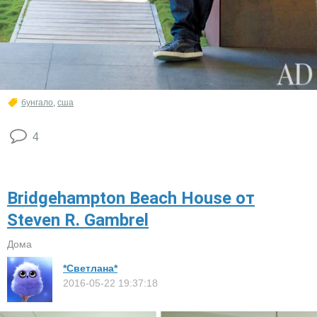
бунгало
,
сша
4
Bridgehampton Beach House от
Steven R. Gambrel
Дома
*Светлана*
2016-05-22 19:37:18