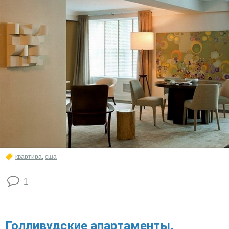
квартира
,
сша
1
Голливудские апартаменты,