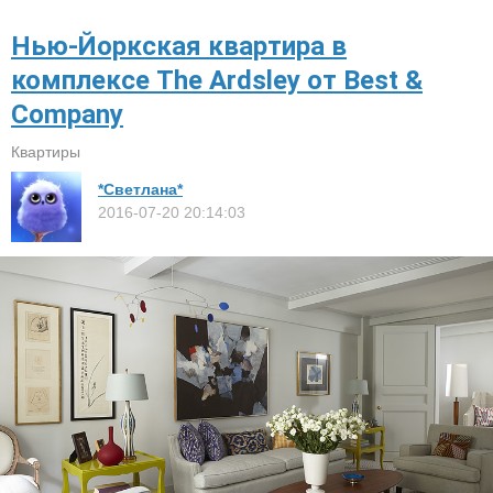
Нью-Йоркская квартира в
комплексе The Ardsley от Best &
Company
Квартиры
*Светлана*
2016-07-20 20:14:03