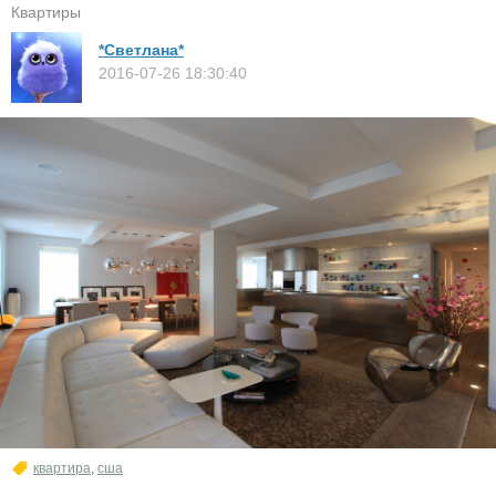
Квартиры
*Светлана*
2016-07-26 18:30:40
квартира
,
сша