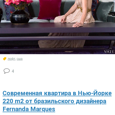
лофт
,
сша
4
Современная квартира в Нью-Йорке
220 m2 от бразильского дизайнера
Fernanda Marques