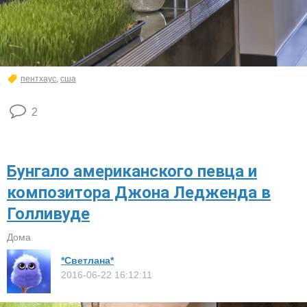
пентхаус
,
сша
2
Бунгало американского певца и
композитора Джона Ледженда в
Голливуде
Дома
*Светлана*
2016-06-22 16:12:11