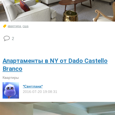
квартира
,
сша
2
Апартаменты в NY от Dado Castello
Branco
Квартиры
*Светлана*
2016-07-20 19:08:31